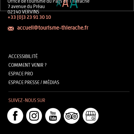
A
A
Office de tourisme du Pays de Thiérache
A
7 avenue du Préau
02140 VERVINS
+33 (0)3 23 91 30 10
accueil@tourisme-thierache.fr
ACCESSIBILITÉ
COMMENT VENIR ?
ESPACE PRO
ESPACE PRESSE / MÉDIAS
SUIVEZ-NOUS SUR