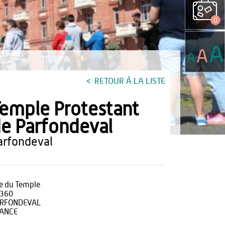
0
A
A
A
RETOUR À LA LISTE
emple Protestant
e Parfondeval
parfondeval
e du Temple
360
RFONDEVAL
ANCE