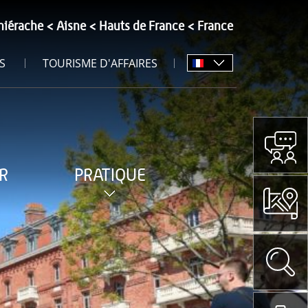
hiérache
Aisne
Hauts de France
France
S
TOURISME D'AFFAIRES
R
PRATIQUE