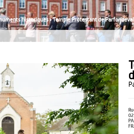
numents historiques
›
Temple Protestant de Parfondeval
T
d
Ru
02
PA
FR