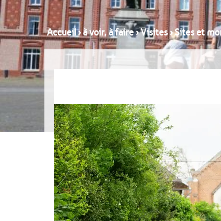
Accueil
›
à voir, à faire
›
Visites
›
Sites et mo