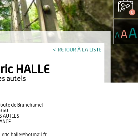
0
A
A
A
RETOUR À LA LISTE
ric HALLE
les autels
Route de Brunehamel
360
S AUTELS
ANCE
eric.halle@hotmail.fr