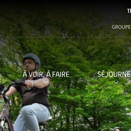
T
GROUPE
À VOIR, À FAIRE
SÉJOURNE