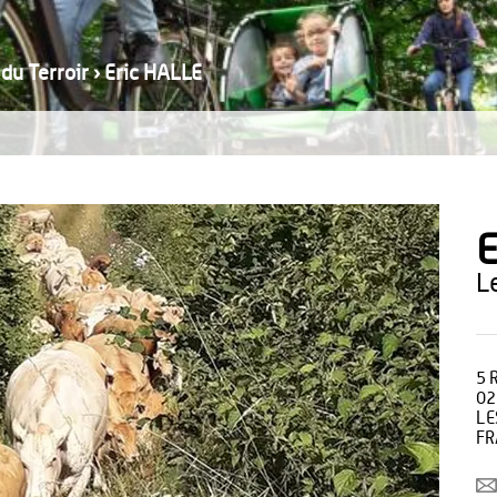
 du Terroir
›
Eric HALLE
E
5 
02
LE
FR