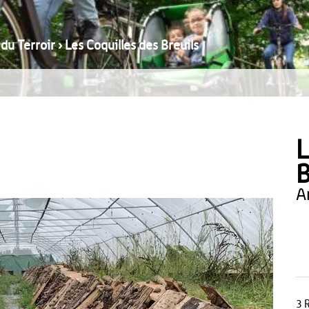
 du Terroir
›
Les Coquilles des Breuils
L
B
3 