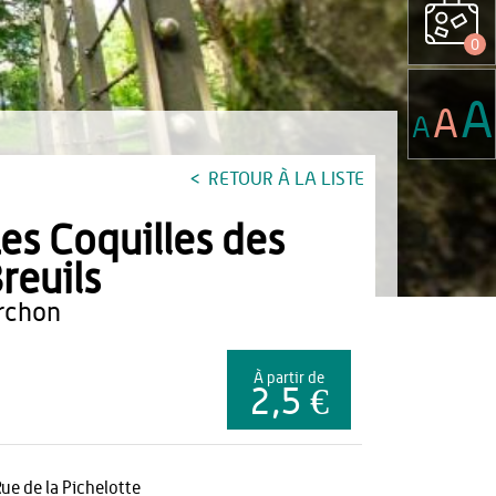
0
A
A
A
RETOUR À LA LISTE
es Coquilles des
reuils
archon
À partir de
2,5 €
Rue de la Pichelotte