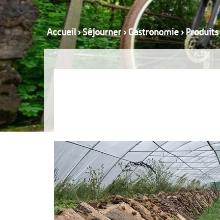
Accueil
›
Séjourner
›
Gastronomie
›
Produits