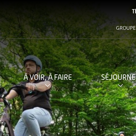
T
GROUPE
À VOIR, À FAIRE
SÉJOURNE