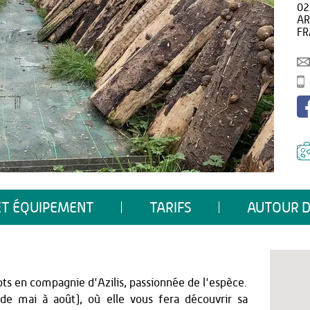
02
A
FR
ET ÉQUIPEMENT
TARIFS
AUTOUR D
ots en compagnie d'Azilis, passionnée de l'espèce.
de mai à août), où elle vous fera découvrir sa