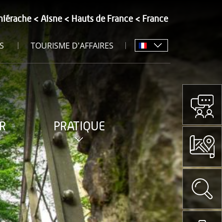
hiérache
Aisne
Hauts de France
France
S
TOURISME D'AFFAIRES
R
PRATIQUE