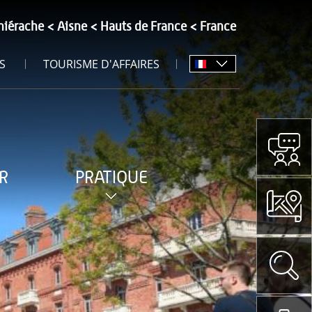
hiérache
Aisne
Hauts de France
France
S
TOURISME D'AFFAIRES
R
PRATIQUE