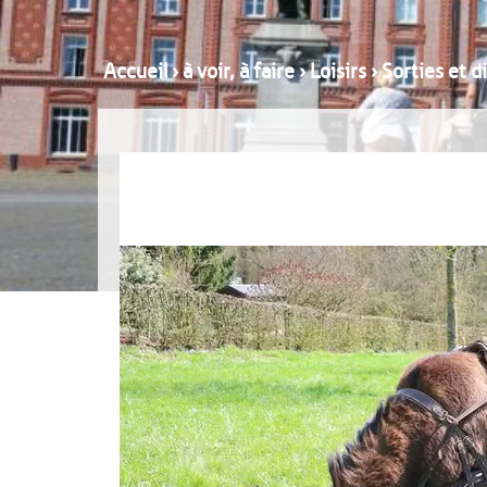
Accueil
›
à voir, à faire
›
Loisirs
›
Sorties et 