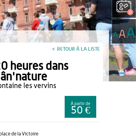
0
A
A
A
RETOUR À LA LISTE
0 heures dans
'ân'nature
fontaine les vervins
À partir de
50 €
 place de la Victoire