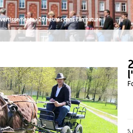
divertissements
›
20 heures dans l'ân'nature
2
l
5,