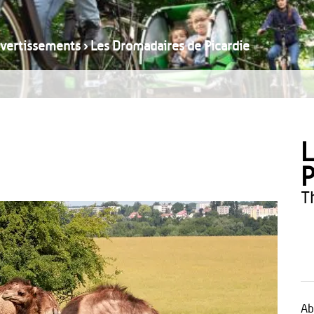
divertissements
›
Les Dromadaires de Picardie
L
P
Ab