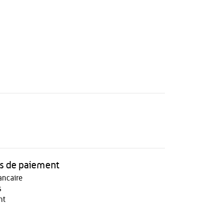
 de paiement
ancaire
s
nt