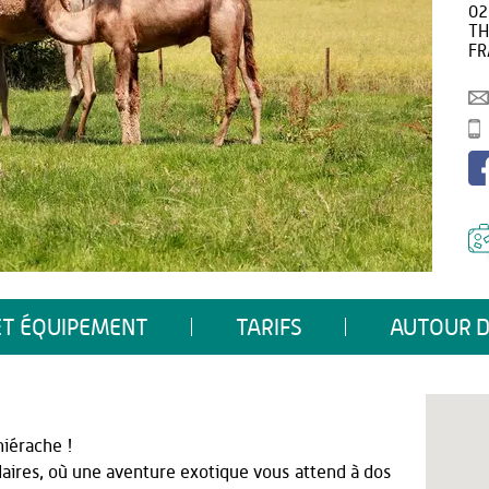
02
TH
FR
ET ÉQUIPEMENT
TARIFS
AUTOUR D
iérache !
ires, où une aventure exotique vous attend à dos