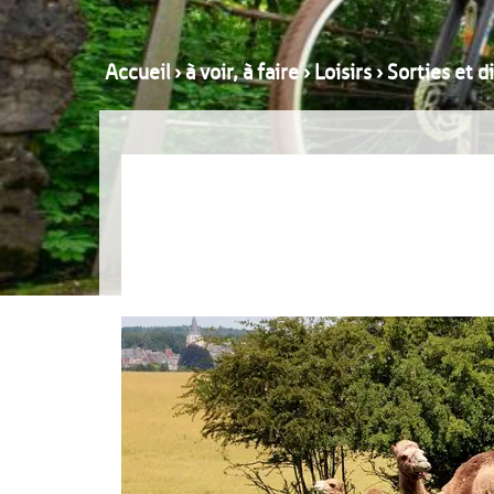
Accueil
›
à voir, à faire
›
Loisirs
›
Sorties et 