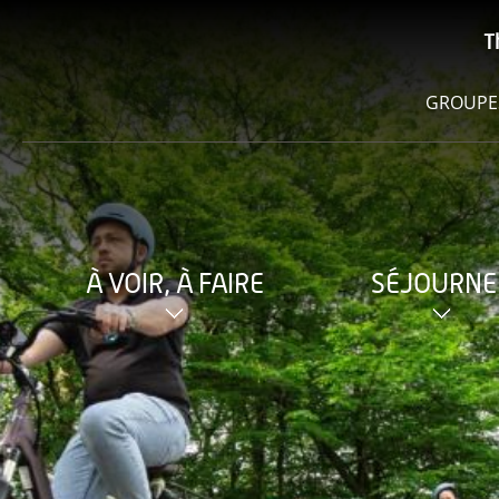
T
GROUPE
À VOIR, À FAIRE
SÉJOURNE