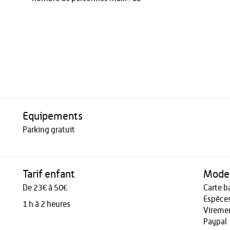
Equipements
Parking gratuit
Tarif enfant
Modes
De 23€ à 50€
Carte b
Espèce
1 h à 2 heures
Vireme
Paypal