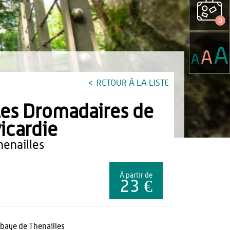
0
A
A
A
RETOUR À LA LISTE
es Dromadaires de
icardie
thenailles
À partir de
23 €
baye de Thenailles