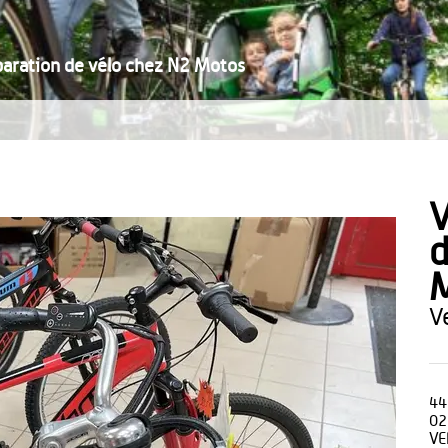
paration de vélo chez N2 Motos
V
d
44
02
VE