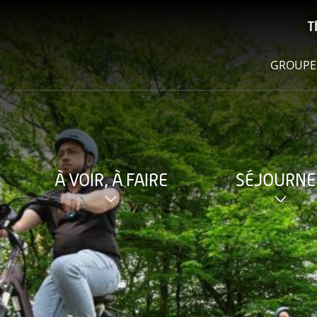
T
GROUPE
À VOIR, À FAIRE
SÉJOURNE