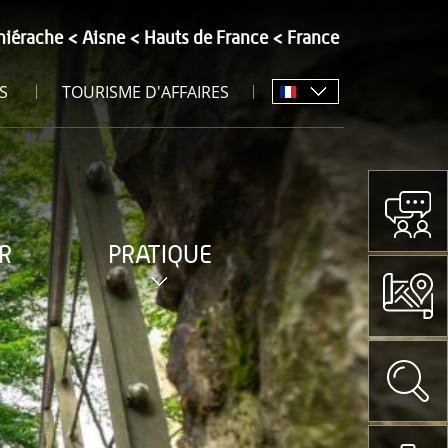
hiérache
Aisne
Hauts de France
France
S
TOURISME D'AFFAIRES
R
PRATIQUE