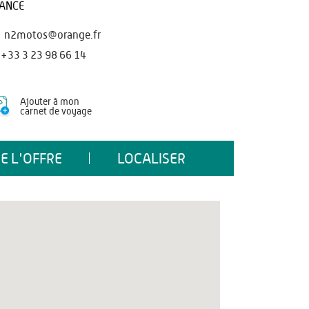
ANCE
n2motos@orange.fr
+33 3 23 98 66 14
Ajouter à mon
carnet de voyage
E L'OFFRE
LOCALISER