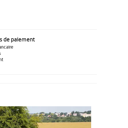
 de paiement
ancaire
s
nt