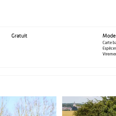
Gratuit
Modes
Carte b
Espèce
Vireme