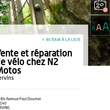
0
A
A
A
RETOUR À LA LISTE
ente et réparation
e vélo chez N2
Motos
vervins
 Bis Avenue Paul Doumer
140
RVINS