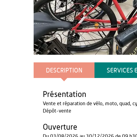
Office de Tourisme du Pays de Thiérache
DESCRIPTION
SERVICES 
Présentation
Vente et réparation de vélo, moto, quad, c
Dépôt-vente
Ouverture
Du
03/08/2026
au
30/12/2026
de 09 h3