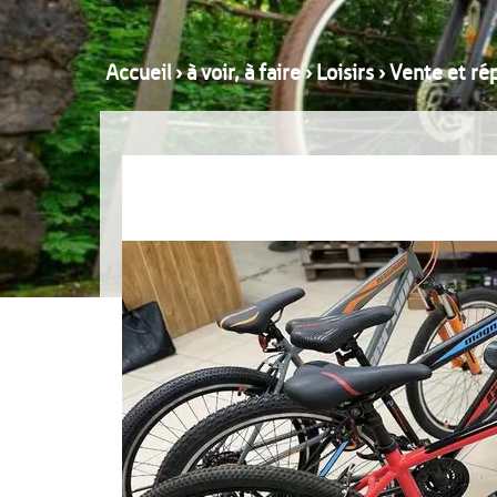
Accueil
›
à voir, à faire
›
Loisirs
›
Vente et ré