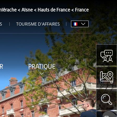
hiérache
Aisne
Hauts de France
France
S
TOURISME D'AFFAIRES
R
PRATIQUE