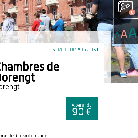
0
A
A
A
RETOUR À LA LISTE
Chambres de
Dorengt
dorengt
À partir de
90 €
rme de Ribeaufontaine