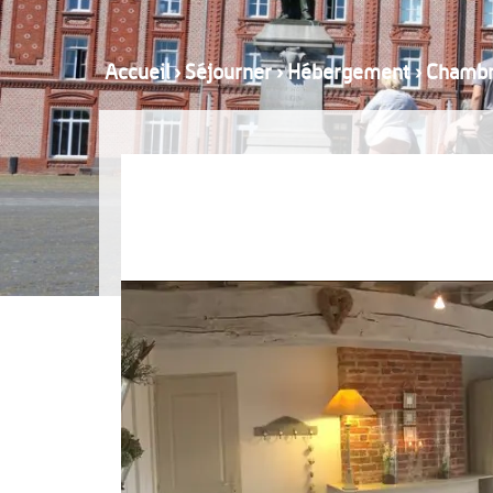
Accueil
›
Séjourner
›
Hébergement
›
Chambr