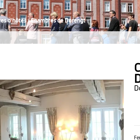
es d'hôtes
›
Chambres de Dorengt
Fe