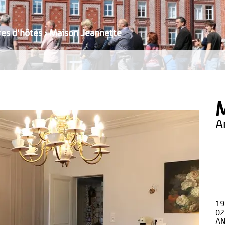
es d'hôtes
›
Maison Jeannette
M
19
02
AN