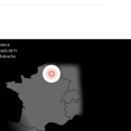
rance
auts de Fr
hiérache