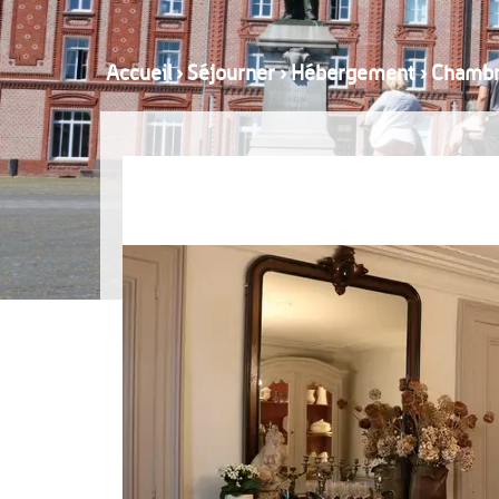
Accueil
›
Séjourner
›
Hébergement
›
Chambr