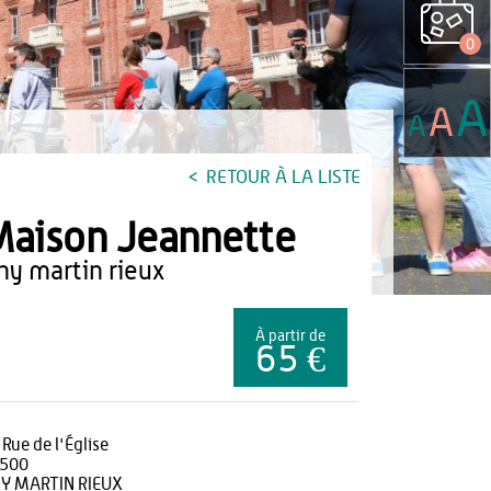
0
A
A
A
RETOUR À LA LISTE
aison Jeannette
any martin rieux
À partir de
65 €
 Rue de l'Église
500
Y MARTIN RIEUX