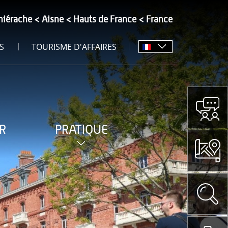
hiérache
Aisne
Hauts de France
France
S
TOURISME D'AFFAIRES
R
PRATIQUE