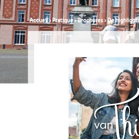
Accueil
›
Pratique
›
Brochures
›
De highlight