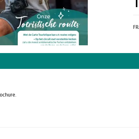
T
FR
rochure.