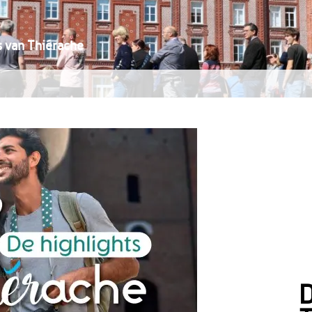
s van Thiérache
D