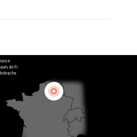
rance
auts de Fr
hiérache