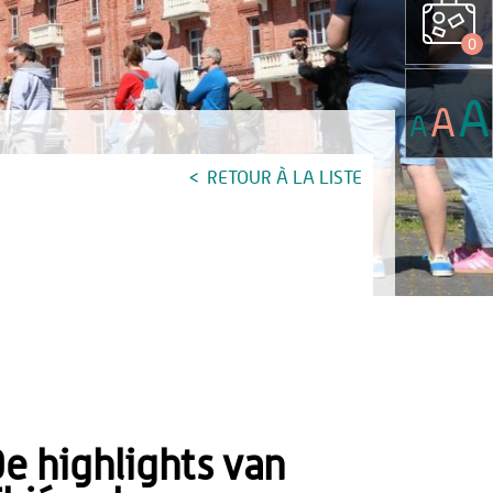
0
A
A
A
RETOUR À LA LISTE
e highlights van