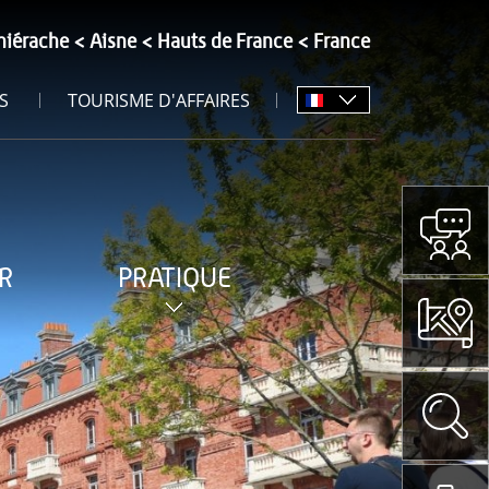
hiérache
Aisne
Hauts de France
France
S
TOURISME D'AFFAIRES
R
PRATIQUE