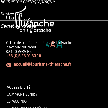
Recherche cartographique
Recherche
Carnet de voyage
A
A
Office de tourisme du Pays de Thiérache
A
7 avenue du Préau
02140 VERVINS
+33 (0)3 23 91 30 10
accueil@tourisme-thierache.fr
ACCESSIBILITÉ
COMMENT VENIR ?
ESPACE PRO