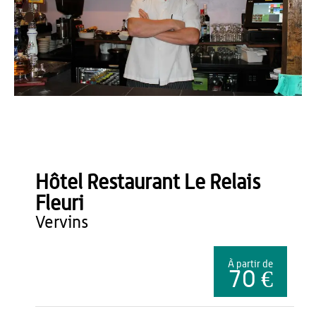
OT du Pays de Thiérache
Hôtel Restaurant Le Relais
Fleuri
vervins
À partir de
70 €