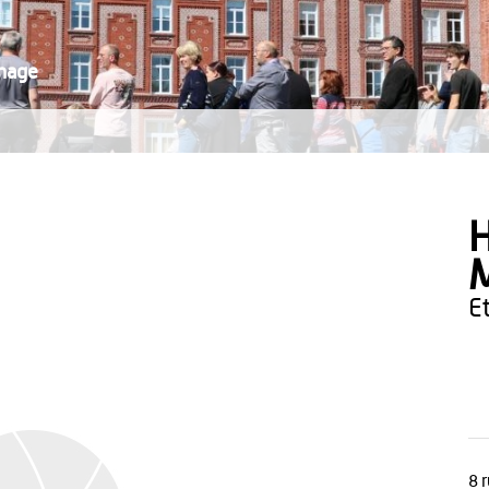
inage
H
8 