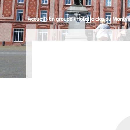
Accueil
›
En groupe
›
Hôtel le clos du Montv