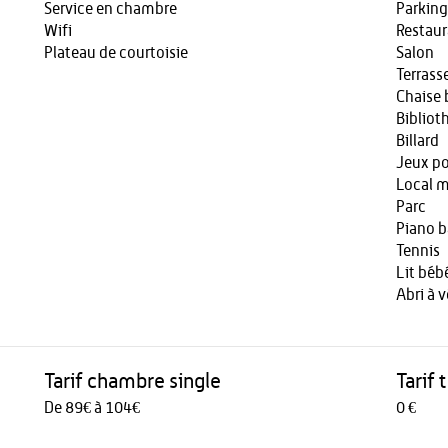
Service en chambre
Parking
Wifi
Restau
Plateau de courtoisie
Salon
Terrass
Chaise
Bibliot
Billard
Jeux po
Local m
Parc
Piano b
Tennis
Lit béb
Abri à 
Tarif chambre single
Tarif 
De 89€ à 104€
0 €