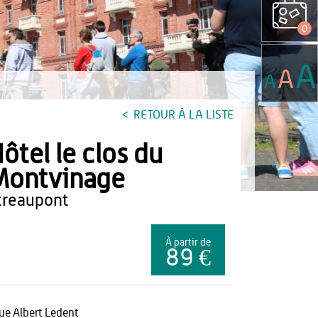
0
A
A
A
RETOUR À LA LISTE
ôtel le clos du
Montvinage
etreaupont
À partir de
89 €
rue Albert Ledent