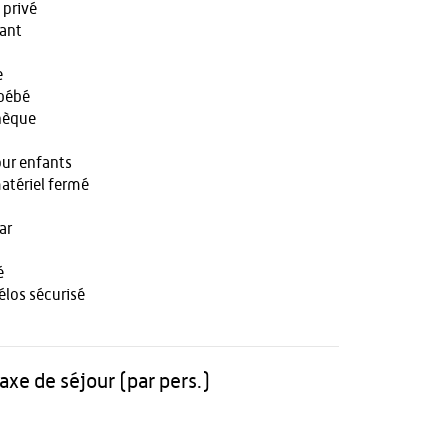
 privé
rant
e
 bébé
hèque
ur enfants
atériel fermé
ar
é
vélos sécurisé
taxe de séjour (par pers.)