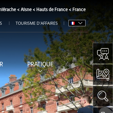
hiérache
Aisne
Hauts de France
France
S
TOURISME D'AFFAIRES
R
PRATIQUE