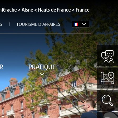
hiérache
Aisne
Hauts de France
France
S
TOURISME D'AFFAIRES
R
PRATIQUE