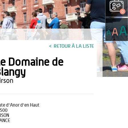
0
A
A
A
RETOUR À LA LISTE
e Domaine de
langy
hirson
ute d'Anor d'en Haut
500
RSON
ANCE