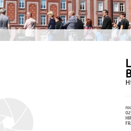
L
B
ro
02
HI
FR