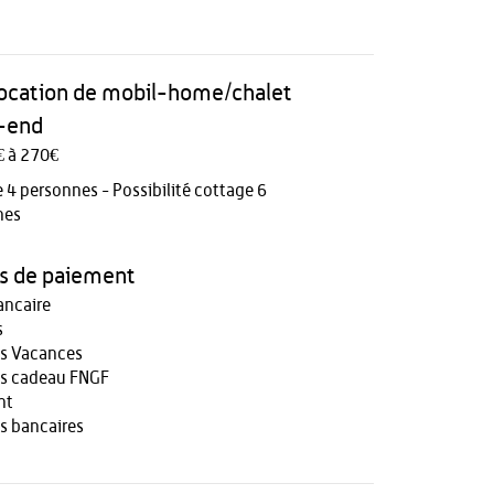
 location de mobil-home/chalet
-end
€ à 270€
 4 personnes - Possibilité cottage 6
nes
 de paiement
ancaire
s
s Vacances
s cadeau FNGF
nt
s bancaires