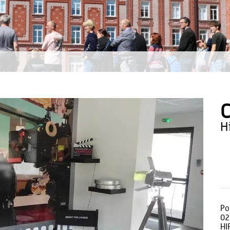
C
Po
02
HI