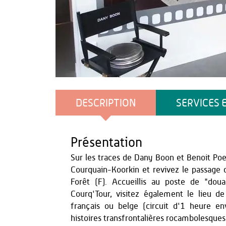
OT du Pays de Thiérache
DESCRIPTION
SERVICES 
Présentation
Sur les traces de Dany Boon et Benoit Poel
Courquain-Koorkin et revivez le passage 
Forêt (F). Accueillis au poste de "dou
Courq'Tour, visitez également le lieu d
français ou belge (circuit d'1 heure e
histoires transfrontalières rocambolesques