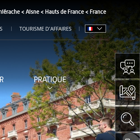
hiérache
Aisne
Hauts de France
France
S
TOURISME D'AFFAIRES
R
PRATIQUE