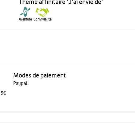
Théme affinitaire 'J'ai envie de'
Aventure
Convivialité
Modes de paiement
Paypal
 5€