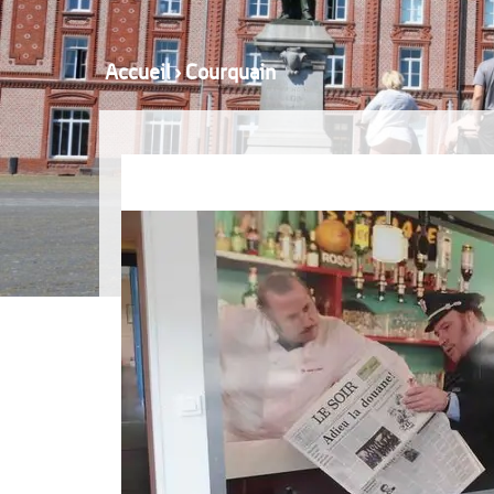
Accueil
›
Courquain