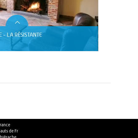
 - LA RÉSISTANTE
rance
auts de Fr
hiérache