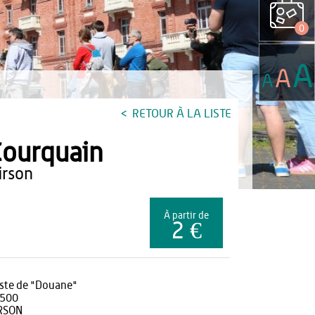
0
A
A
A
RETOUR À LA LISTE
ourquain
hirson
À partir de
2 €
ste de "Douane"
500
RSON