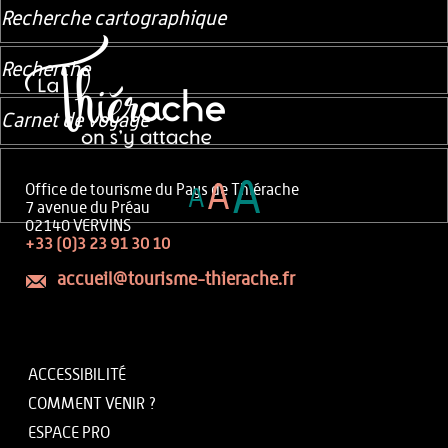
Recherche cartographique
Recherche
Carnet de voyage
A
A
Office de tourisme du Pays de Thiérache
A
7 avenue du Préau
02140 VERVINS
+33 (0)3 23 91 30 10
accueil@tourisme-thierache.fr
ACCESSIBILITÉ
COMMENT VENIR ?
ESPACE PRO