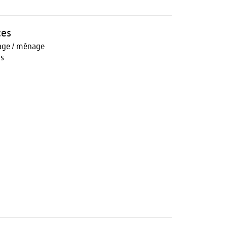
ces
age / ménage
ts