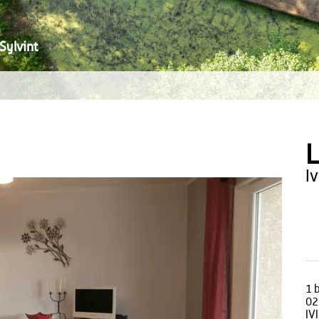
Sylvint
L
i
1 
02
IV