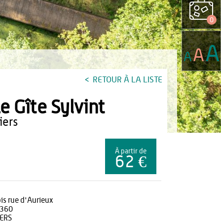
0
A
A
A
RETOUR À LA LISTE
e Gîte Sylvint
viers
À partir de
62 €
bis rue d'Aurieux
360
IERS