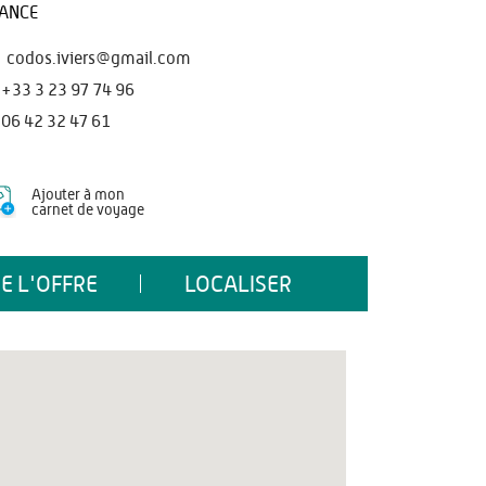
ANCE
codos.iviers@gmail.com
+33 3 23 97 74 96
06 42 32 47 61
Ajouter à mon
carnet de voyage
E L'OFFRE
LOCALISER