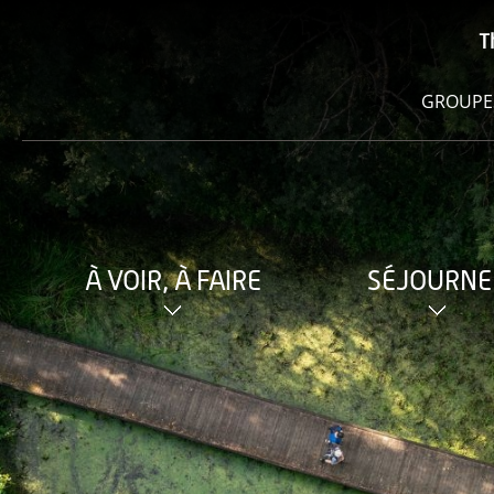
T
GROUPE
À VOIR, À FAIRE
SÉJOURNE