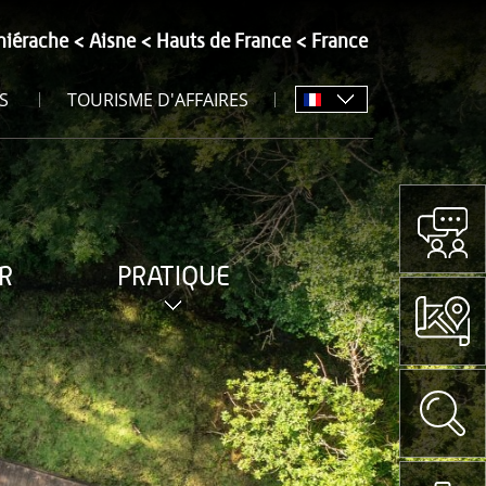
hiérache
Aisne
Hauts de France
France
S
TOURISME D'AFFAIRES
R
PRATIQUE