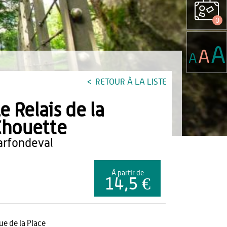
0
A
A
A
RETOUR À LA LISTE
e Relais de la
houette
parfondeval
À partir de
14,5 €
rue de la Place