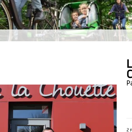
L
C
2 