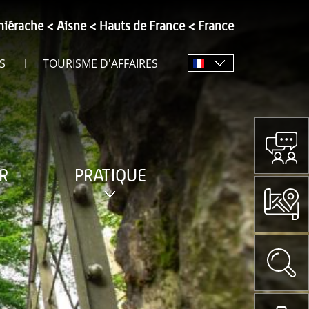
hiérache
Aisne
Hauts de France
France
S
TOURISME D'AFFAIRES
R
PRATIQUE