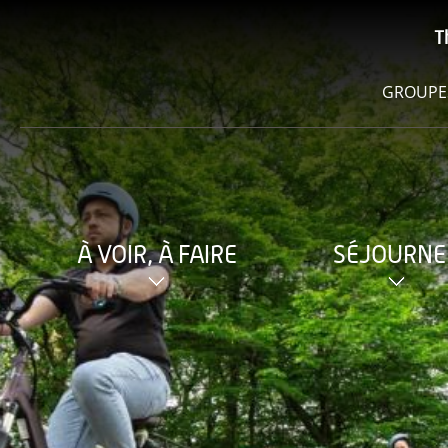
T
GROUPE
À VOIR, À FAIRE
SÉJOURNE