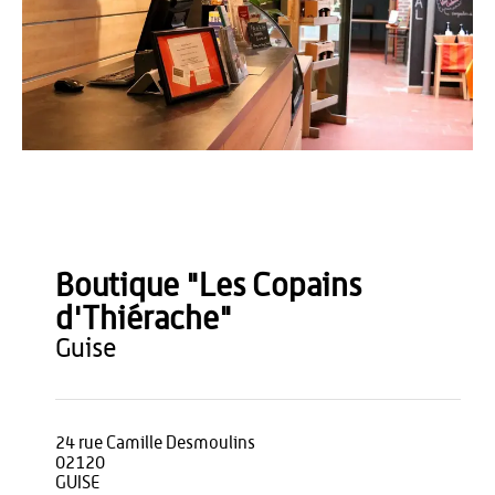
OT du Pays de Thiérache
Boutique "Les Copains
d'Thiérache"
guise
24 rue Camille Desmoulins
02120
GUISE