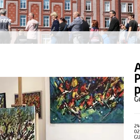
intre
A
P
p
24
02
GU