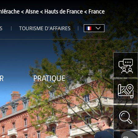
hiérache
Aisne
Hauts de France
France
S
TOURISME D'AFFAIRES
R
PRATIQUE