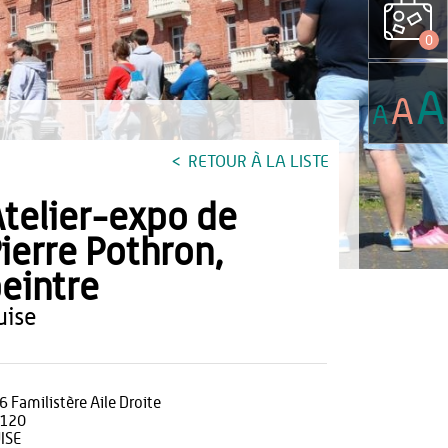
0
A
A
A
RETOUR À LA LISTE
telier-expo de
ierre Pothron,
eintre
guise
6 Familistère Aile Droite
120
ISE