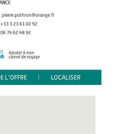
ANCE
pierre.pothron@orange.fr
+33 3 23 61 02 92
06 74 62 48 92
Ajouter à mon
carnet de voyage
E L'OFFRE
LOCALISER