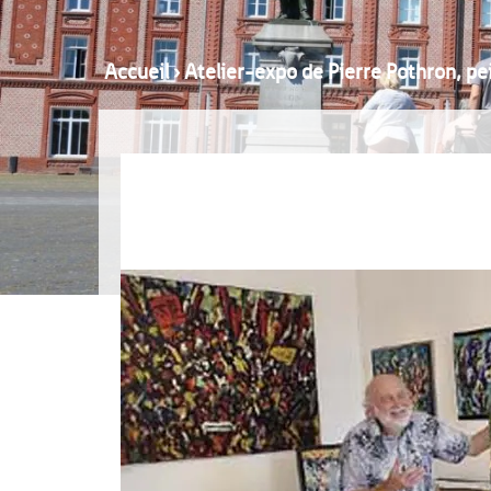
Accueil
›
Atelier-expo de Pierre Pothron, pe