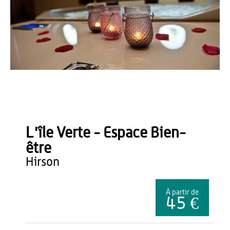
Seml Integrale
L'île Verte - Espace Bien-
être
hirson
À partir de
45 €