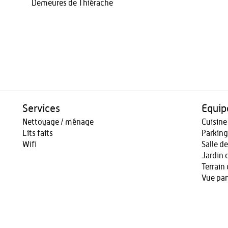
Demeures de Thiérache
Services
Equi
Nettoyage / ménage
Cuisin
Lits faits
Parkin
Wifi
Salle d
Jardin
Terrain 
Vue pa