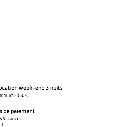
 location week-end 3 nuits
inimum : 350 €
 de paiement
s Vacances
nt