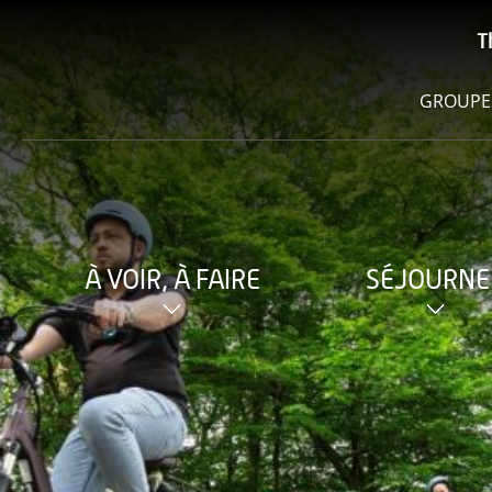
T
GROUPE
À VOIR, À FAIRE
SÉJOURNE