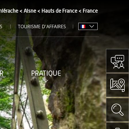
hiérache
Aisne
Hauts de France
France
S
TOURISME D'AFFAIRES
R
PRATIQUE