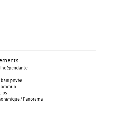
pements
e indépendante
g
e bain privée
 commun
clos
noramique / Panorama