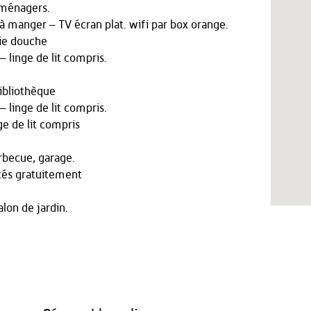
oménagers.
 à manger – TV écran plat. wifi par box orange.
rie douche
linge de lit compris.
ibliothèque
linge de lit compris.
e de lit compris
arbecue, garage.
tés gratuitement
alon de jardin.