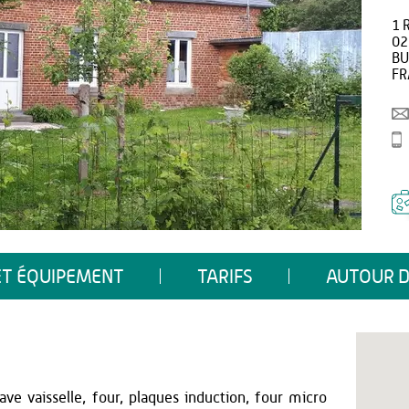
1 
02
BU
FR
ET ÉQUIPEMENT
TARIFS
AUTOUR D
ve vaisselle, four, plaques induction, four micro