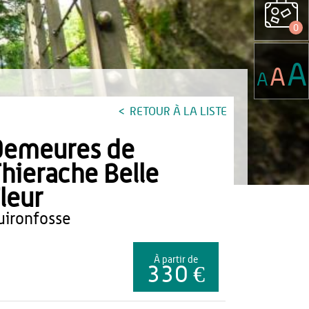
0
A
A
A
RETOUR À LA LISTE
Demeures de
hierache Belle
leur
buironfosse
À partir de
330 €