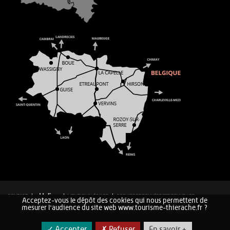
CONTACT
MENTIONS LÉGALES
COOKIES ET DONNÉES PERSONNELLES
Acceptez-vous le dépôt des cookies qui nous permettent de
PLAN DU SITE
mesurer l'audience du site web www.tourisme-thierache.fr ?
✓ Accepter
✗ Refuser
En savoir +