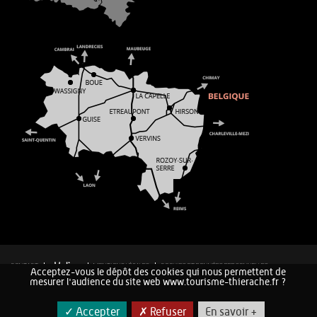
CONTACT
MENTIONS LÉGALES
COOKIES ET DONNÉES PERSONNELLES
Acceptez-vous le dépôt des cookies qui nous permettent de
PLAN DU SITE
mesurer l'audience du site web www.tourisme-thierache.fr ?
✓ Accepter
✗ Refuser
En savoir +