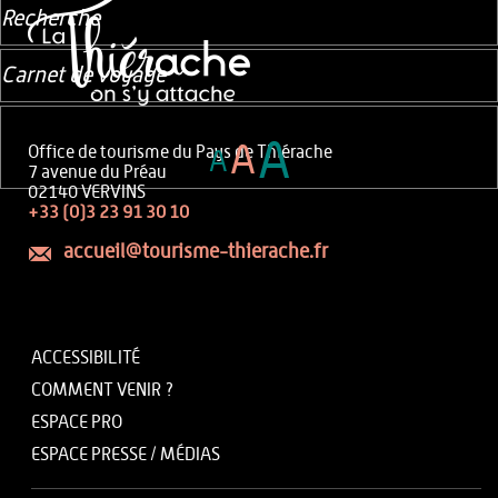
Recherche
Carnet de voyage
A
A
Office de tourisme du Pays de Thiérache
A
7 avenue du Préau
02140 VERVINS
+33 (0)3 23 91 30 10
accueil@tourisme-thierache.fr
ACCESSIBILITÉ
COMMENT VENIR ?
ESPACE PRO
ESPACE PRESSE / MÉDIAS