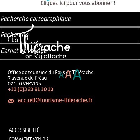
Recherche cartographique
Recherche
Carnet de voyage
A
A
Office de tourisme du Pays de Thiérache
A
7 avenue du Préau
02140 VERVINS
+33 (0)3 23 91 30 10
accueil@tourisme-thierache.fr
ACCESSIBILITÉ
COMMENT VENIR ?