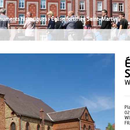
numents historiques
›
Église fortifiée Saint-Martin
É
S
Pl
02
W
FR