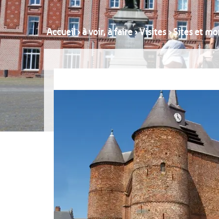
Accueil
›
à voir, à faire
›
Visites
›
Sites et mo