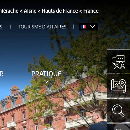
hiérache
Aisne
Hauts de France
France
S
TOURISME D'AFFAIRES
R
PRATIQUE