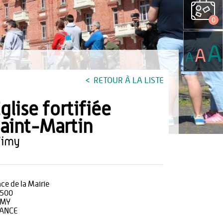
0
A
A
A
RETOUR À LA LISTE
glise fortifiée
aint-Martin
wimy
ace de la Mairie
500
IMY
ANCE