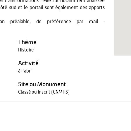
es transformations... Elle fut notamment abaissée
côté sud et le portail sont également des apports
tion préalable, de préférence par mail :
Thème
Histoire
Activité
à l'abri
Site ou Monument
Classé ou inscrit (CNMHS)