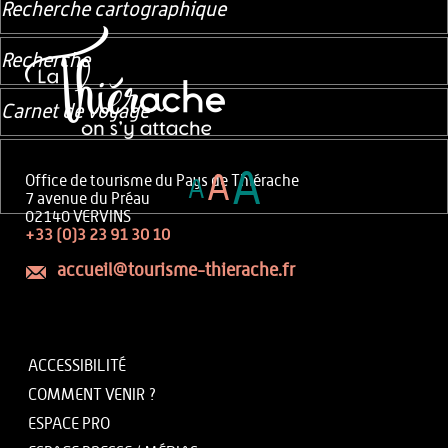
Recherche cartographique
Recherche
Carnet de voyage
A
A
Office de tourisme du Pays de Thiérache
A
7 avenue du Préau
02140 VERVINS
+33 (0)3 23 91 30 10
accueil@tourisme-thierache.fr
ACCESSIBILITÉ
COMMENT VENIR ?
ESPACE PRO