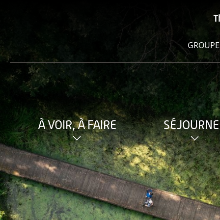
T
GROUPE
À VOIR, À FAIRE
SÉJOURNE