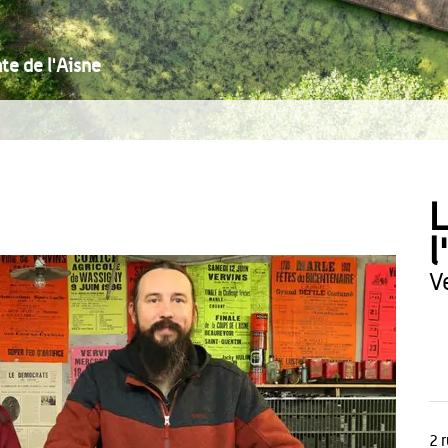
e de l'Aisne
L
l
2 