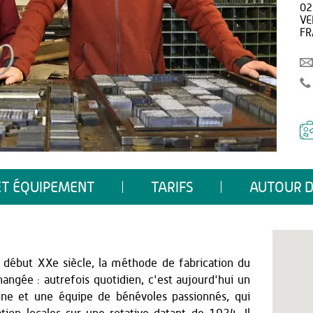
02
VE
FR
ET ÉQUIPEMENT
TARIFS
AUTOUR D
 début XXe siècle, la méthode de fabrication du
angée : autrefois quotidien, c'est aujourd'hui un
ine et une équipe de bénévoles passionnés, qui