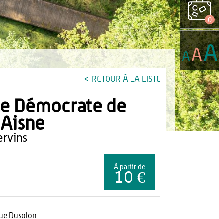
0
A
A
A
RETOUR À LA LISTE
e Démocrate de
'Aisne
vervins
À partir de
10 €
rue Dusolon