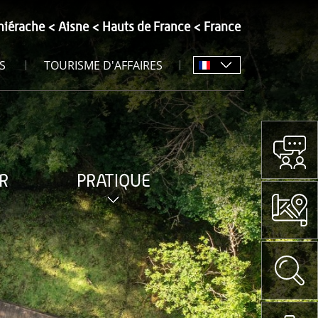
hiérache
Aisne
Hauts de France
France
S
TOURISME D'AFFAIRES
R
PRATIQUE