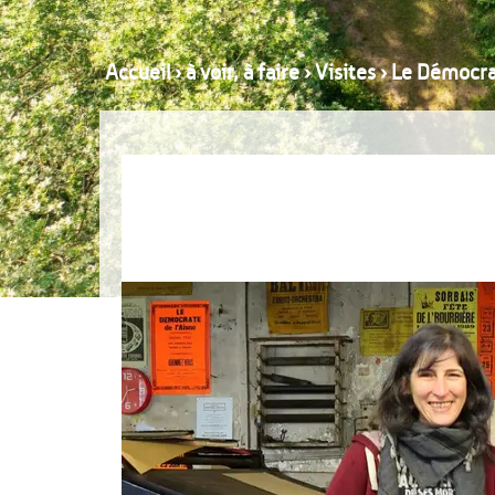
Accueil
›
à voir, à faire
›
Visites
›
Le Démocrat