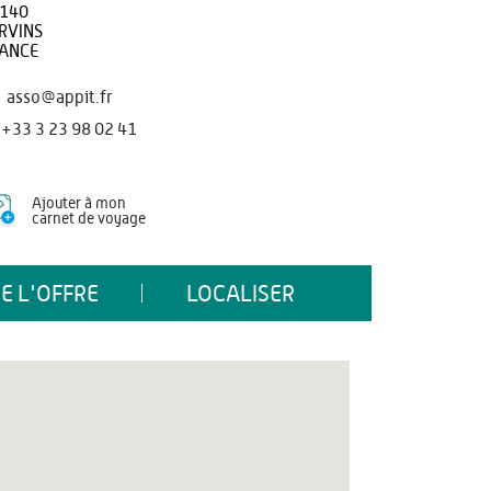
140
RVINS
ANCE
asso@appit.fr
+33 3 23 98 02 41
Ajouter à mon
carnet de voyage
E L'OFFRE
LOCALISER