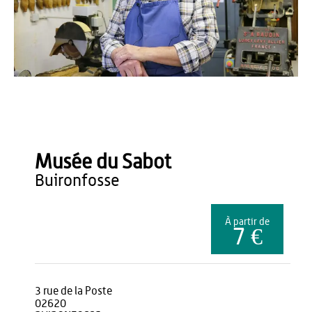
OT du Pays de Thiérache
Musée du Sabot
buironfosse
À partir de
7 €
3 rue de la Poste
02620