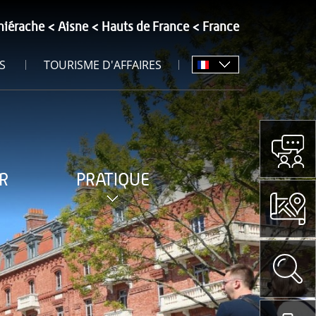
hiérache
Aisne
Hauts de France
France
S
TOURISME D'AFFAIRES
R
PRATIQUE