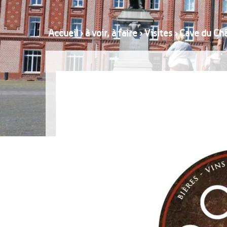
Accueil
›
à voir, à faire
›
Visites
›
Cave du Ch