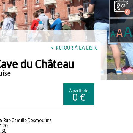
0
A
A
A
RETOUR À LA LISTE
ave du Château
guise
À partir de
0 €
5 Rue Camille Desmoulins
120
ISE