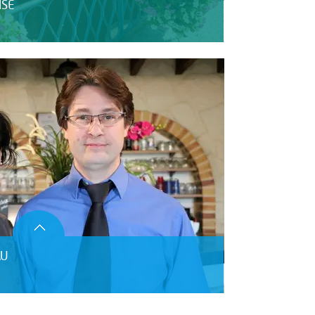
ISE
AU