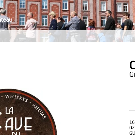
âteau
C
16
02
GU