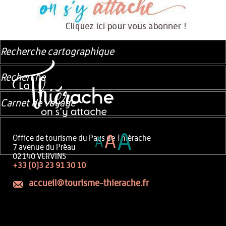
Recherche cartographique
Recherche
Carnet de voyage
A
A
Office de tourisme du Pays de Thiérache
A
7 avenue du Préau
02140 VERVINS
+33 (0)3 23 91 30 10
accueil@tourisme-thierache.fr