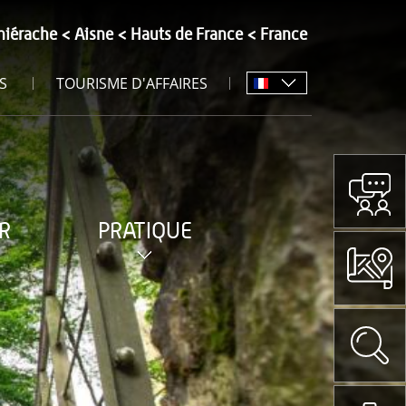
hiérache
Aisne
Hauts de France
France
S
TOURISME D'AFFAIRES
R
PRATIQUE