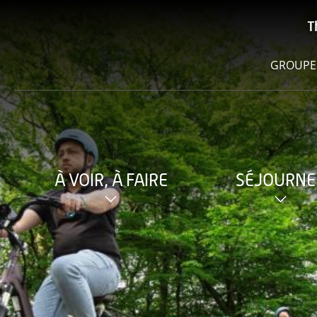
T
GROUPE
À VOIR, À FAIRE
SÉJOURNE