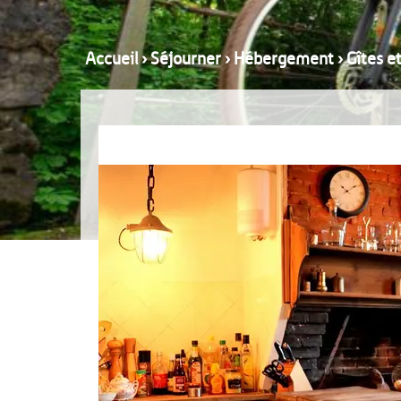
Accueil
›
Séjourner
›
Hébergement
›
Gîtes e