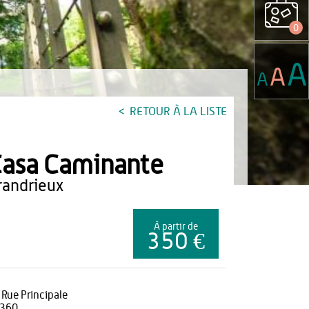
0
A
A
A
RETOUR À LA LISTE
asa Caminante
grandrieux
À partir de
350 €
 Rue Principale
360