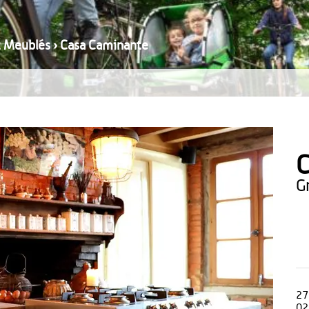
t Meublés
›
Casa Caminante
C
27
02