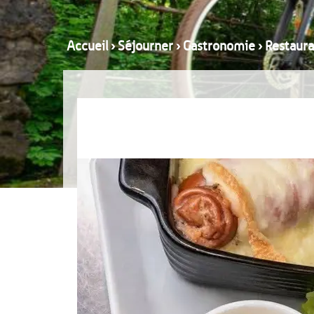
Accueil
›
Séjourner
›
Gastronomie
›
Restaura