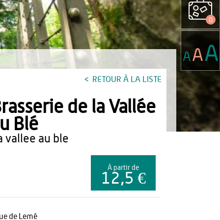
0
A
A
A
RETOUR À LA LISTE
rasserie de la Vallée
u Blé
la vallee au ble
À partir de
12,5 €
rue de Lemé