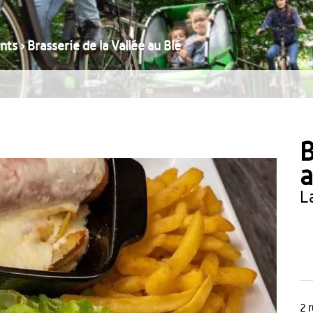
nts
›
Brasserie de la Vallée au Blé
B
a
2 