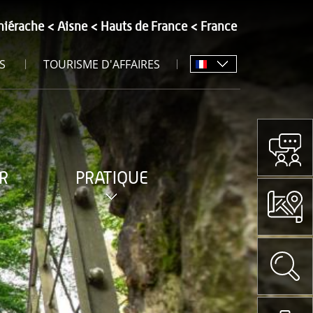
hiérache
Aisne
Hauts de France
France
S
TOURISME D'AFFAIRES
R
PRATIQUE