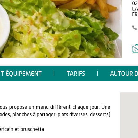
02
LA
FR
ET ÉQUIPEMENT
TARIFS
AUTOUR D
r vous propose un menu différent chaque jour. Une
lades, planches à partager. plats diverses. desserts)
éricain et bruschetta