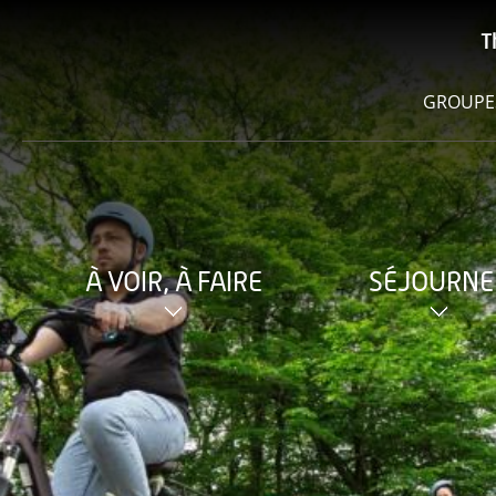
T
GROUPE
À VOIR, À FAIRE
SÉJOURNE