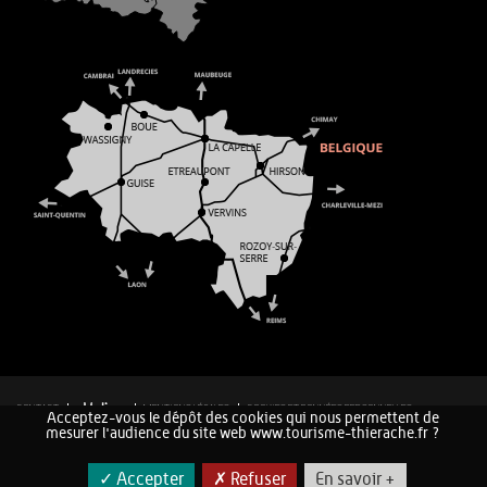
CONTACT
MENTIONS LÉGALES
COOKIES ET DONNÉES PERSONNELLES
Acceptez-vous le dépôt des cookies qui nous permettent de
PLAN DU SITE
mesurer l'audience du site web www.tourisme-thierache.fr ?
✓ Accepter
✗ Refuser
En savoir +