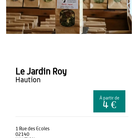
OT du Pays de Thiérache
Le Jardin Roy
haution
À partir de
4 €
1 Rue des Ecoles
02140