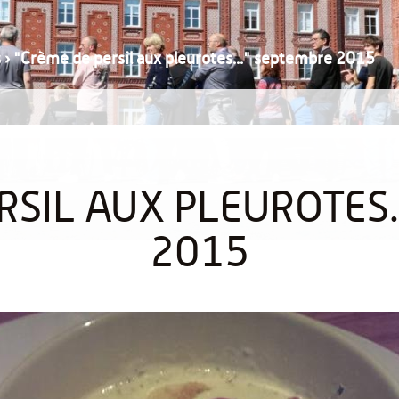
s
›
"Crème de persil aux pleurotes..." septembre 2015
RSIL AUX PLEUROTES.
2015