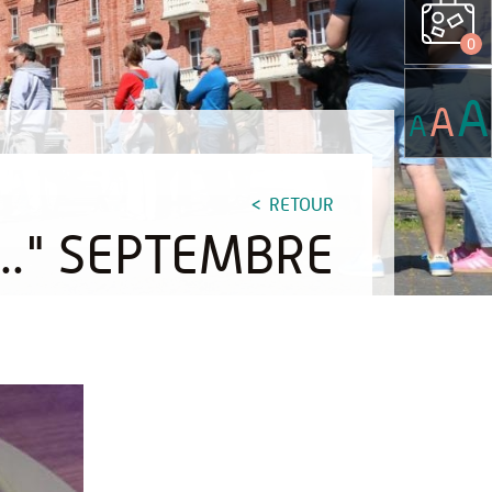
0
A
A
A
RETOUR
.." SEPTEMBRE