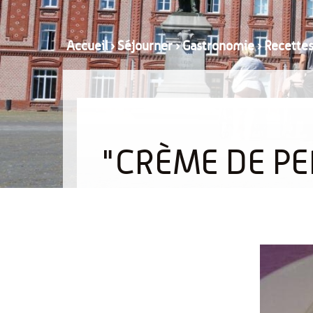
Accueil
›
Séjourner
›
Gastronomie
›
Recette
"CRÈME DE PE