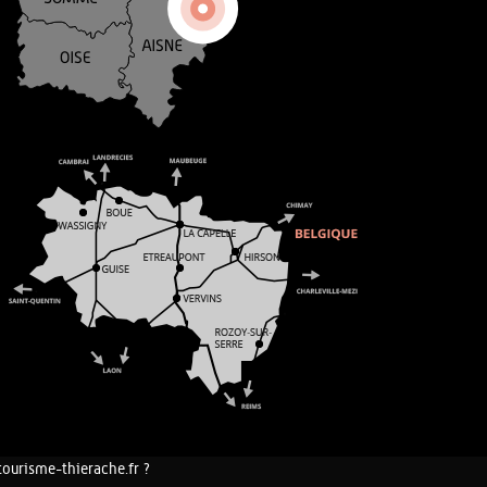
tourisme-thierache.fr ?