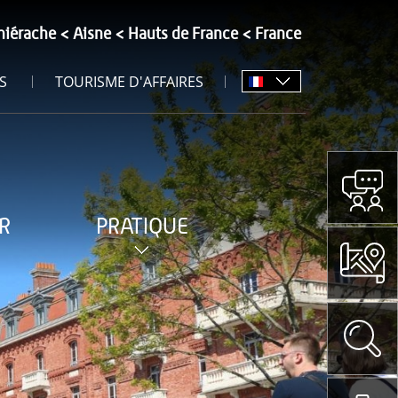
hiérache
Aisne
Hauts de France
France
S
TOURISME D'AFFAIRES
R
PRATIQUE