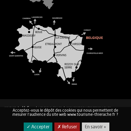
CONTACT
MENTIONS LÉGALES
COOKIES ET DONNÉES PERSONNELLES
Acceptez-vous le dépôt des cookies qui nous permettent de
PLAN DU SITE
mesurer l'audience du site web www.tourisme-thierache.fr ?
✓ Accepter
✗ Refuser
En savoir +