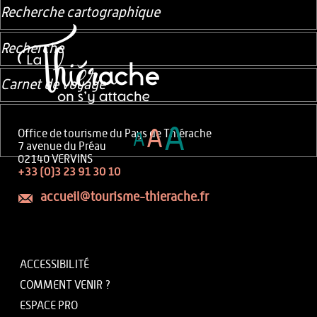
Recherche cartographique
Recherche
Carnet de voyage
A
A
Office de tourisme du Pays de Thiérache
A
7 avenue du Préau
02140 VERVINS
+33 (0)3 23 91 30 10
accueil@tourisme-thierache.fr
ACCESSIBILITÉ
COMMENT VENIR ?
ESPACE PRO