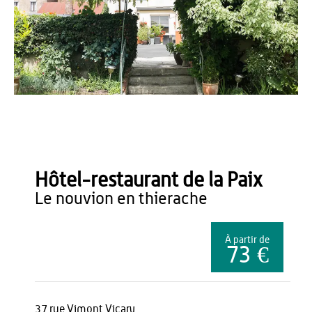
M. Farcy
Hôtel-restaurant de la Paix
le nouvion en thierache
À partir de
73 €
37 rue Vimont Vicary