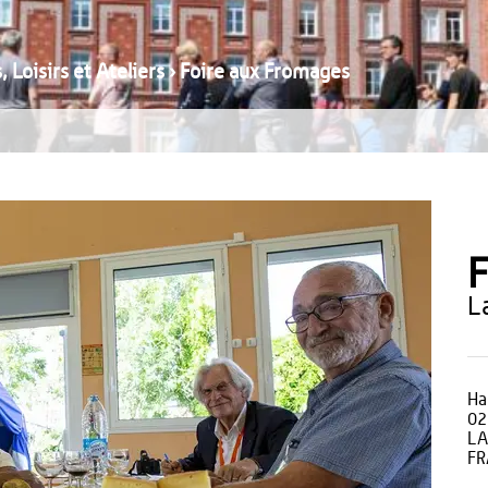
, Loisirs et Ateliers
›
Foire aux Fromages
F
Ha
02
LA
FR