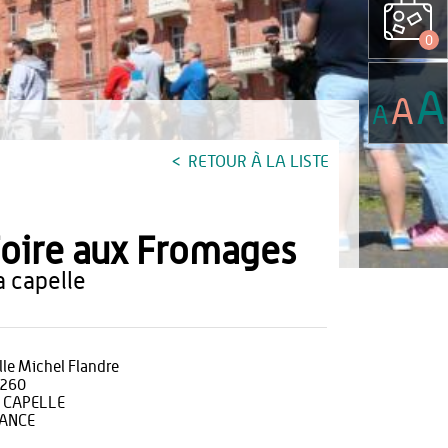
0
A
A
A
RETOUR À LA LISTE
oire aux Fromages
la capelle
lle Michel Flandre
260
 CAPELLE
ANCE