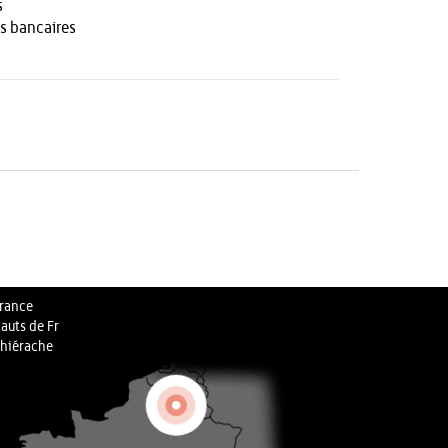
s
s bancaires
rance
auts de Fr
hiérache