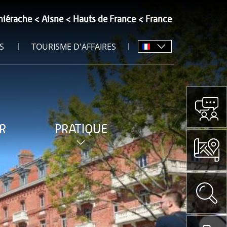
hiérache
Aisne
Hauts de France
France
S
TOURISME D'AFFAIRES
R
PRATIQUE