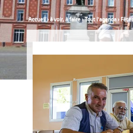
Accueil
›
à voir, à faire
›
Tout l'agenda
›
Fêtes