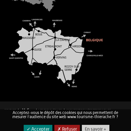
CONTACT
MENTIONS LÉGALES
COOKIES ET DONNÉES PERSONNELLES
Acceptez-vous le dépôt des cookies qui nous permettent de
PLAN DU SITE
mesurer l'audience du site web www.tourisme-thierache.fr ?
✓ Accepter
✗ Refuser
En savoir +