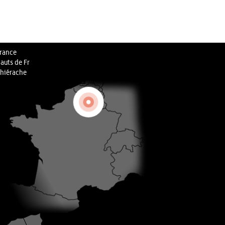
rance
auts de Fr
hiérache