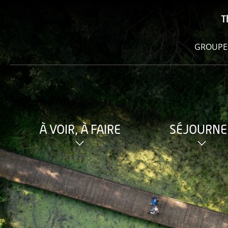
T
GROUPE
À VOIR, À FAIRE
SÉJOURNE