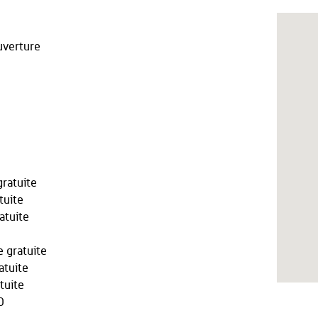
verture
ratuite
tuite
atuite
 gratuite
atuite
tuite
0