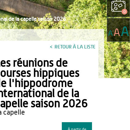
0
nal de la capelle saison 2026
A
A
A
RETOUR À LA LISTE
es réunions de
ourses hippiques
e l'hippodrome
nternational de la
apelle saison 2026
la capelle
À partir de