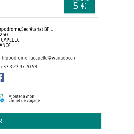
5 €
ppodrome,Secrétariat BP 1
260
 CAPELLE
ANCE
hippodrome-lacapelle@wanadoo.fr
+33 3 23 97 20 58
Ajouter à mon
carnet de voyage
R