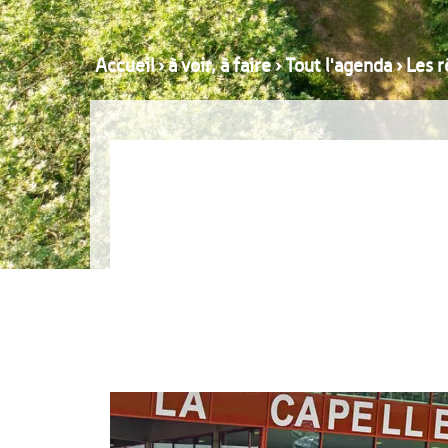
Accueil
›
à voir, à faire
›
Tout l'agenda
›
Les r