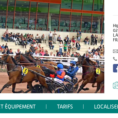
Hi
02
LA
FR
ET ÉQUIPEMENT
TARIFS
LOCALISE