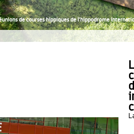
éunions de courses hippiques de l'hippodrome internatio
L
c
d
i
c