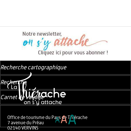
Recherche cartographique
Recherche
Carnet de voyage
A
A
Office de tourisme du Pays de Thiérache
A
7 avenue du Préau
02140 VERVINS