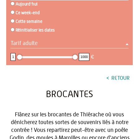
Aujourd'hui
Ce week-end
Cette semaine
Réinitialiser les dates
Tarif adulte
1 : 1000
€
1
1000
RETOUR
BROCANTES
Flânez sur les brocantes de Thiérache où vous
dénicherez toutes sortes de souvenirs liés à notre
contrée ! Vous repartirez peut-être avec un poêle
Godin, des moules à Maroilles ou encore d’anciens