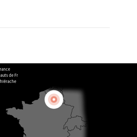
rance
auts de Fr
hiérache