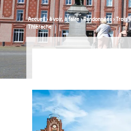
Accueil
›
à voir, à faire
›
Randonnées
›
Trois 
Thiérache