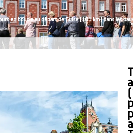
jours en boucle au départ de Guise (101 km) dans les pay
T
a
(
p
p
a