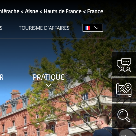
hiérache
Aisne
Hauts de France
France
S
TOURISME D'AFFAIRES
R
PRATIQUE