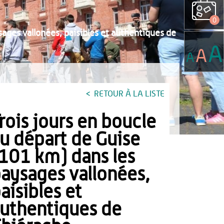
0
sages vallonées, paisibles et authentiques de
A
A
A
RETOUR À LA LISTE
rois jours en boucle
u départ de Guise
101 km) dans les
aysages vallonées,
aisibles et
uthentiques de