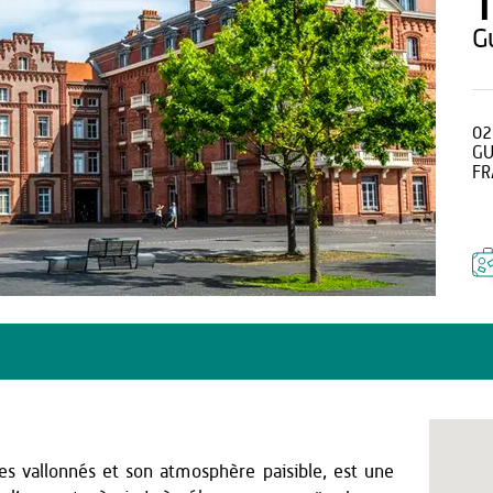
T
02
GU
FR
s vallonnés et son atmosphère paisible, est une