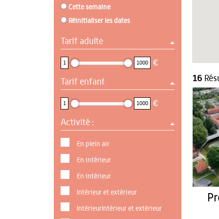
Cette semaine
Réinitialiser les dates
Tarif adulte
1 : 1000
€
1
1000
16
Résu
Tarif enfant
1 : 1000
€
1
1000
Activité :
En plein air
En intérieur
En intérieur
Intérieur et extérieur
Pr
IntérieurIntérieur et extérieur