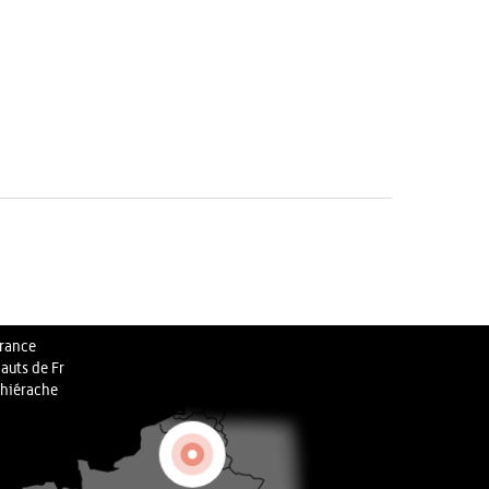
rance
auts de Fr
hiérache