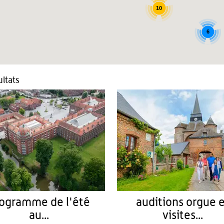
10
6
ltats
ogramme de l'été
auditions orgue 
au...
visites...