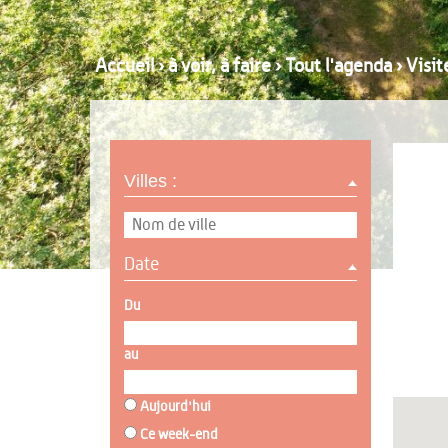
Accueil
›
à voir, à faire
›
Tout l'agenda
›
Visit
Villes :
Date
Du
au
Aujourd'hui
Ce week-end