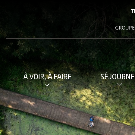
T
GROUPE
À VOIR, À FAIRE
SÉJOURNE