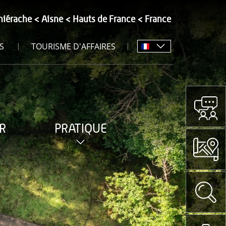
hiérache
Aisne
Hauts de France
France
S
TOURISME D'AFFAIRES
R
PRATIQUE