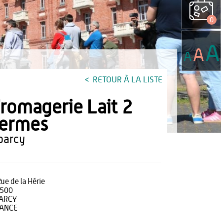
0
A
A
A
RETOUR À LA LISTE
romagerie Lait 2
fermes
eparcy
Rue de la Hérie
500
ARCY
ANCE