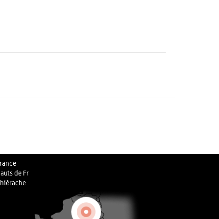
rance
auts de Fr
hiérache