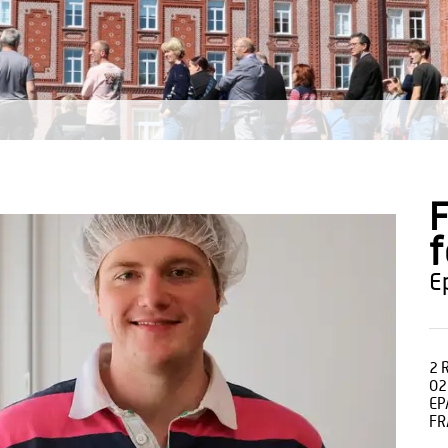
F
2 
02
EP
FR