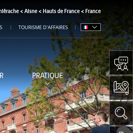
hiérache
Aisne
Hauts de France
France
S
TOURISME D'AFFAIRES
R
PRATIQUE