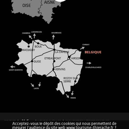
CONTACT
MENTIONS LÉGALES
COOKIES ET DONNÉES PERSONNELLES
Acceptez-vous le dépôt des cookies qui nous permettent de
PLAN DU SITE
mesurer l'audience du site web www.tourisme-thierache.fr ?