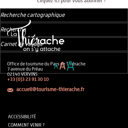
Recherche cartographique
Recherche
Carnet de voyage
A
A
Office de tourisme du Pays de Thiérache
A
7 avenue du Préau
02140 VERVINS
+33 (0)3 23 91 30 10
accueil@tourisme-thierache.fr
ACCESSIBILITÉ
COMMENT VENIR ?