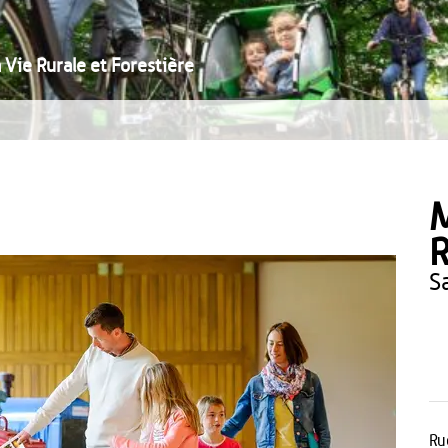
 Vie Rurale et Forestière
M
R
Ru