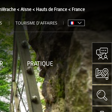
hiérache
Aisne
Hauts de France
France
S
TOURISME D'AFFAIRES
R
PRATIQUE