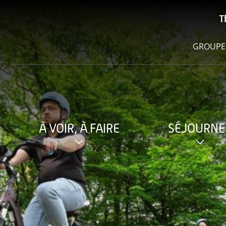
T
GROUPE
À VOIR, À FAIRE
SÉJOURNE