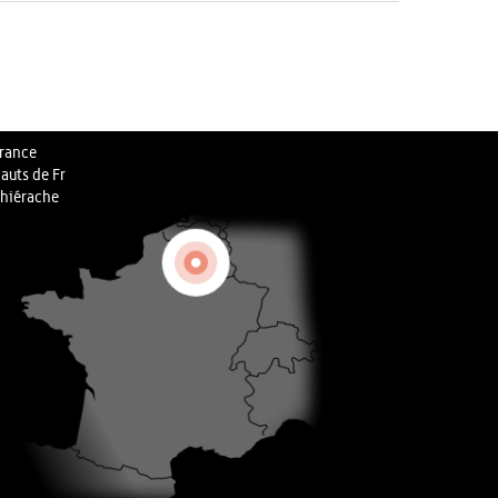
rance
auts de Fr
hiérache