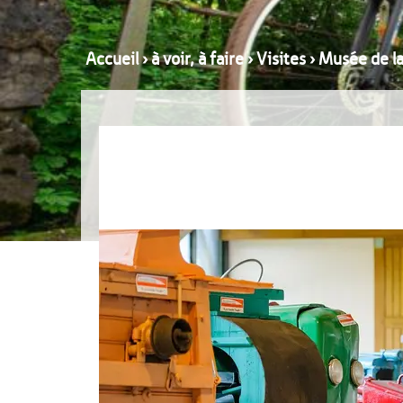
Accueil
›
à voir, à faire
›
Visites
›
Musée de la