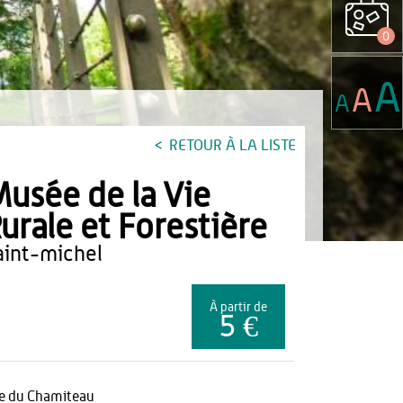
0
A
A
A
RETOUR À LA LISTE
usée de la Vie
urale et Forestière
saint-michel
À partir de
5 €
e du Chamiteau