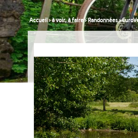
Accueil
›
à voir, à faire
›
Randonnées
›
EuroV