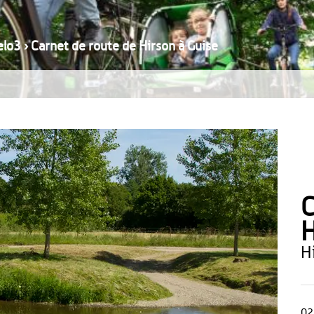
elo3
›
Carnet de route de Hirson à Guise
C
H
02