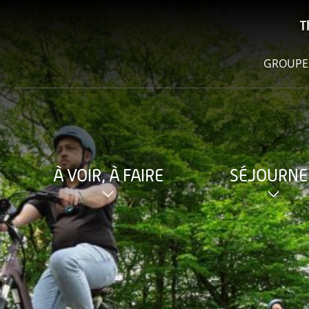
T
GROUPE
À VOIR, À FAIRE
SÉJOURNE