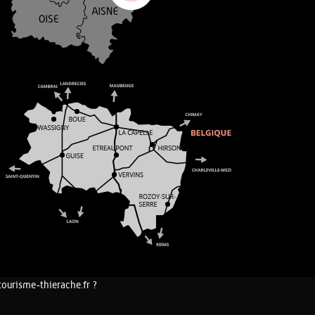
tourisme-thierache.fr ?
COOKIES ET DONNÉES PERSONNELLES
PLAN DU SITE