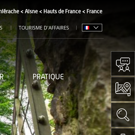
hiérache
Aisne
Hauts de France
France
S
TOURISME D'AFFAIRES
R
PRATIQUE